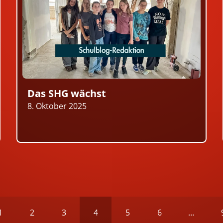
Das SHG wächst
8. Oktober 2025
1
2
3
4
5
6
…