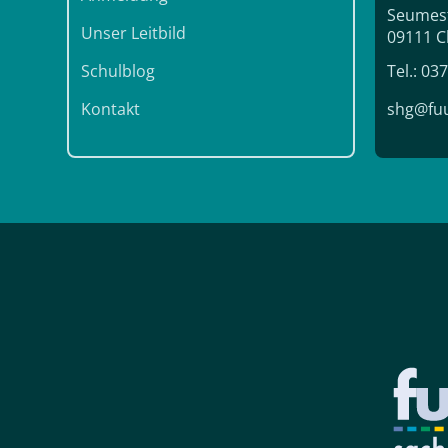
Seumest
Unser Leitbild
09111 C
Schulblog
Tel.: 0
Kontakt
shg@fuu