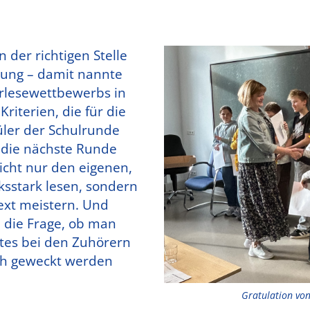
 der richtigen Stelle
nung – damit nannte
rlesewettbewerbs in
riterien, die für die
üler der Schulrunde
r die nächste Runde
nicht nur den eigenen,
ksstark lesen, sondern
xt meistern. Und
h die Frage, ob man
tes bei den Zuhörern
ch geweckt werden
Gratulation von