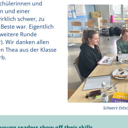
Schülerinnen und
en und einer
irklich schwer, zu
 Beste war. Eigentlich
e weitere Runde
). Wir danken allen
n Thea aus der Klasse
rb.
Schwere Entsc
young readers show off their skills