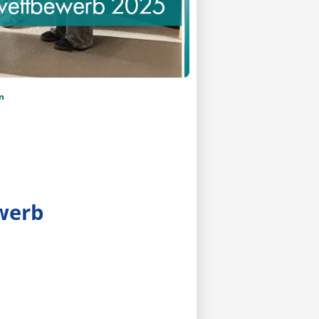
n
werb