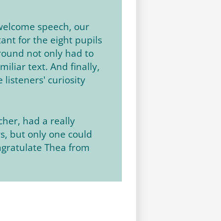
r welcome speech, our
ant for the eight pupils
 round not only had to
liar text. And finally,
listeners' curiosity
cher, had a really
rs, but only one could
ongratulate Thea from