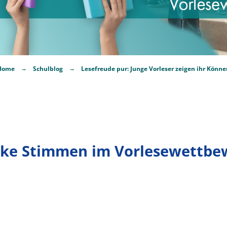
→
→
Home
Schulblog
Lesefreude pur: Junge Vorleser zeigen ihr Könne
rke Stimmen im Vorlesewettbe