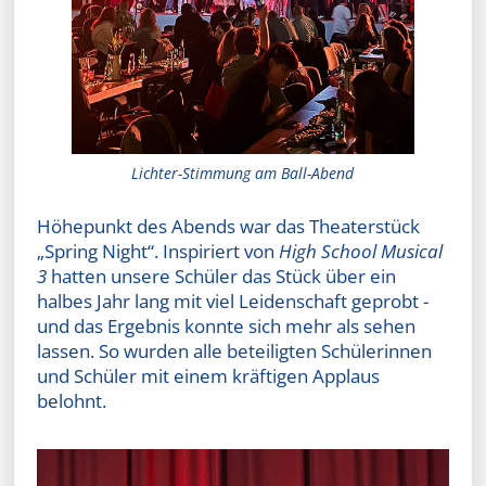
Lichter-Stimmung am Ball-Abend
Höhepunkt des Abends war das Theaterstück
„Spring Night“. Inspiriert von
High School Musical
3
hatten unsere Schüler das Stück über ein
halbes Jahr lang mit viel Leidenschaft geprobt -
und das Ergebnis konnte sich mehr als sehen
lassen. So wurden alle beteiligten Schülerinnen
und Schüler mit einem kräftigen Applaus
belohnt.