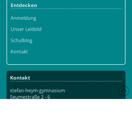
Entdecken
Anmeldung
Unser Leitbild
Schulblog
Kontakt
Kontakt
stefan-heym-gymnasium
Seumestraße 2 - 6
09111 Chemnitz
Tel.: 0371 33493030
shg@fuu-sachsen.de